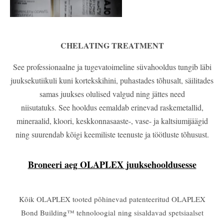
CHELATING TREATMENT
See professionaalne ja tugevatoimeline süvahooldus tungib läbi
juuksekutiikuli kuni kortekskihini, puhastades tõhusalt, säilitades
samas juukses olulised valgud ning jättes need
niisutatuks. See hooldus eemaldab erinevad raskemetallid,
mineraalid, kloori, keskkonnasaaste-, vase- ja kaltsiumijäägid
ning suurendab kõigi keemiliste teenuste ja töötluste tõhusust.
Broneeri aeg OLAPLEX juuksehooldusesse
Kõik OLAPLEX tooted põhinevad
p
atenteeritud OLAPLEX
Bond Building™ tehnoloogial
ning sisaldavad spetsiaalset