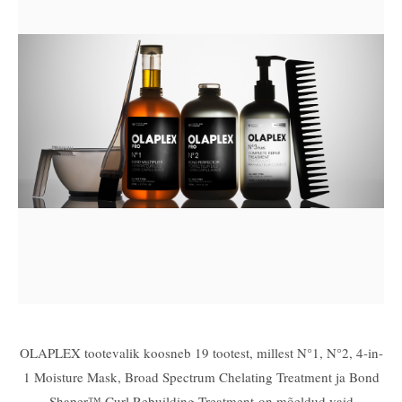
OLAPLEX tootevalik koosneb 19 tootest, millest N°1, N°2, 4-in-
1 Moisture Mask, Broad Spectrum Chelating Treatment ja Bond
Shaper™ Curl Rebuilding Treatment on mõeldud vaid