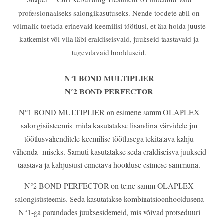
professionaalseks salongikasutuseks. Nende toodete abil on
võimalik toetada erinevaid keemilisi töötlusi, et ära hoida juuste
katkemist või viia läbi eraldiseisvaid, juukseid taastavaid ja
tugevdavaid hoolduseid.
N°1 BOND MULTIPLIER
N°2 BOND PERFECTOR
N°1 BOND MULTIPLIER on esimene samm OLAPLEX
salongisüsteemis, mida kasutatakse lisandina värvidele jm
töötlusvahenditele keemilise töötlusega tekitatava kahju
vähenda- miseks. Samuti kasutatakse seda eraldiseisva juukseid
taastava ja kahjustusi ennetava hoolduse esimese sammuna.
N°2 BOND PERFECTOR on teine samm OLAPLEX
salongisüsteemis. Seda kasutatakse kombinatsioonhooldusena
N°1-ga parandades juuksesidemeid, mis võivad protseduuri