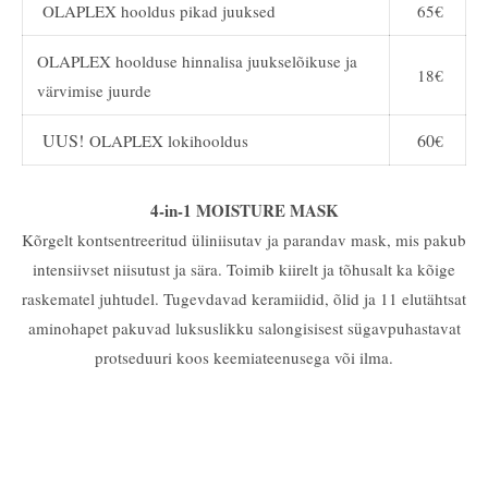
OLAPLEX hooldus pikad juuksed
65€
OLAPLEX hoolduse hinnalisa juukselõikuse ja
18€
värvimise juurde
UUS!
60
OLAPLEX lokihooldus
€
4-in-1 MOISTURE MASK
Kõrgelt kontsentreeritud üliniisutav ja parandav mask, mis pakub
intensiivset niisutust ja sära. Toimib kiirelt ja tõhusalt ka kõige
raskematel juhtudel. Tugevdavad keramiidid, õlid ja 11 elutähtsat
aminohapet pakuvad luksuslikku salongisisest sügavpuhastavat
protseduuri koos keemiateenusega või ilma.