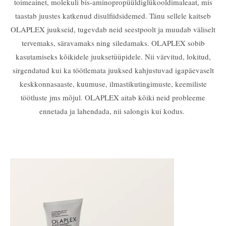
toimeainet, molekuli bis-aminopropüüldiglükooldimaleaat, mis
taastab juustes katkenud disulfiidsidemed. Tänu sellele
kaitseb
OLAPLEX juukseid, tugevdab neid seestpoolt
ja muudab väliselt
tervemaks, säravamaks ning siledamaks. OLAPLEX
sob
ib
kasutamiseks
kõikidele juuksetüüpidele. Nii värvitud, lokitud,
sirgendatud kui ka töötlemata juuksed kahjustuvad igapäevaselt
keskkonnasaaste, kuumuse, ilmastikutingimuste, keemiliste
töötluste jms mõjul. OLAPLEX aitab kõiki neid probleeme
ennetada ja lahendada, nii salongis kui kodus.