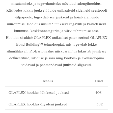
niisutamiseks ja tugevdamiseks mõeldud salongihooldus.
Käsitledes lokkis juuksetüüpide unikaalseid sidemeid seestpoolt
väljaspoole, tugevdab see juukseid ja hoiab ära nende
murdumise. Hooldus niisutab juukseid sügavuti ja kaitseb neid
kuumuse, keskkonnategurite ja värvi tuhmumise eest.
Hooldus sisaldab OLAPLEX unikaalset patenteeritud OLAPLEX
Bond Building™ tehnoloogiat, mis tugevdab lokke
silmnähtavalt. Professionaalne niiskussäilitus lukustab juustesse
defineerituse, sileduse ja sära ning kookos- ja avokaadopiim
toidavad ja pehmendavad juukseid sügavuti.
Teenus
Hind
OLAPLEX hooldus lühikesed juuksed
40€
OLAPLEX hooldus õlgadeni juuksed
50€