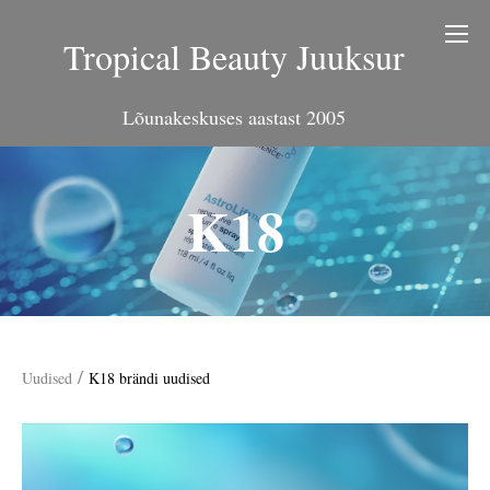
Tropical Beauty Juuksur
Lõunakeskuses aastast 2005
K18
/
Uudised
K18 brändi uudised