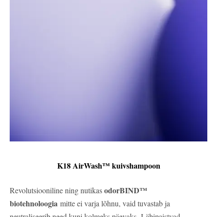
K18 AirWash™ kuivshampoon
odorBIND™
Revolutsiooniline ning nutikas
biotehnoloogia
mitte ei varja lõhnu, vaid tuvastab ja
neutraliseerib need kuni kolmeks päevaks.
Läbipaistvad