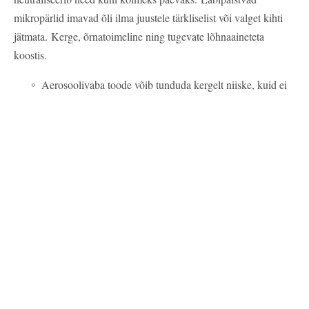
mikropärlid imavad õli ilma juustele tärkliselist või valget kihti
jätmata.
Kerge, õrnatoimeline ning tugevate lõhnaaineteta
koostis.
Aerosoolivaba toode võib tunduda kergelt niiske, kuid ei
riku soengut.
Ühtlaseks pihustamiseks hoia pudelit 10–15 cm kaugusel.
Alusta ühest pumbatäiest jaotuse kohta, suurendades
vastavalt vajadusele kogust kuni kolme pumbatäieni.
Masseeri juustesse ja harja või viimistle nagu tavaliselt.
K18 Astrolift™ juukseid parandav volüümisprei
Õhkkerge mittekleepuv sprei sobib eelkõige õhematele,
habrastele, kohevust vajavatele juustele, andes soengule