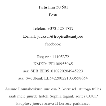
Tartu linn
50 501
Eesti
Telefon:
+372 525 1727
E-mail:
juuksur@tropicalbeauty.ee
facebook
Reg.nr.: 11105372
KMKR: EE100955945
a/a: SEB EE051010220204945223
a/a: Swedbank EE542200221033558654
Asume Lõunakeskuse uue osa 2. korrusel. Autoga tulles
saab meie juurde hotell Sophia tagant, sõites COOP
kaupluse juures asuva II korruse parklasse.