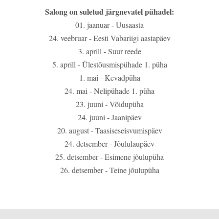
Salong on suletud järgnevatel pühadel:
01. jaanuar - Uusaasta
24. veebruar - Eesti Vabariigi aastapäev
3. aprill - Suur reede
5. aprill - Ülestõusmispühade 1. püha
1. mai - Kevadpüha
24. mai - Nelipühade 1. püha
23. juuni - Võidupüha
24. juuni - Jaanipäev
20. august - Taasiseseisvumispäev
24. detsember - Jõululaupäev
25. detsember - Esimene jõulupüha
26. detsember - Teine jõulupüha